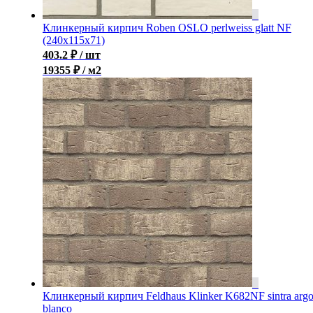
Клинкерный кирпич Roben OSLO perlweiss glatt NF
(240x115x71)
403.2
₽
/ шт
19355 ₽ / м2
Клинкерный кирпич Feldhaus Klinker K682NF sintra arg
blanco