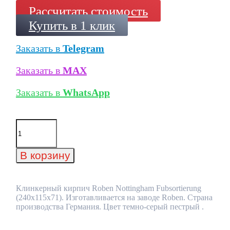
Рассчитать стоимость
Купить в 1 клик
Заказать в
Telegram
Заказать в
MAX
Заказать в
WhatsApp
Количество
товара
Клинкерный
кирпич
В корзину
Roben
Nottingham
Fubsortierung
(240x115x71)
Клинкерный кирпич Roben Nottingham Fubsortierung
(240x115x71). Изготавливается на заводе Roben. Страна
производства Германия. Цвет темно-серый пестрый .