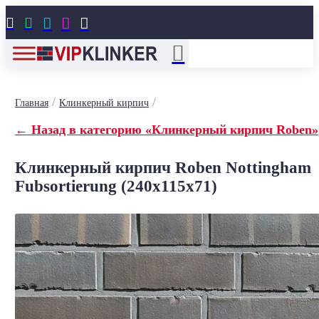





/
/
Главная
Клинкерный кирпич
← Назад в категорию «Клинкерный кирпич Roben»
Клинкерный кирпич Roben Nottingham
Fubsortierung (240x115x71)