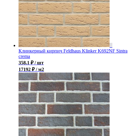
Клинкерный кирпич Feldhaus Klinker K692NF Sintra
crema
358.1
₽
/ шт
17192 ₽ / м2