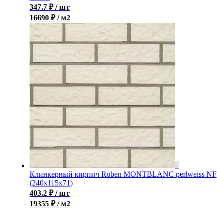
347.7
₽
/ шт
16690 ₽ / м2
Клинкерный кирпич Roben MONTBLANC perlweiss NF
(240x115x71)
403.2
₽
/ шт
19355 ₽ / м2