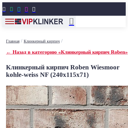





/
/
Главная
Клинкерный кирпич
← Назад в категорию «Клинкерный кирпич Roben»
Клинкерный кирпич Roben Wiesmoor
kohle-weiss NF (240x115x71)