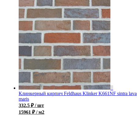
Клинкерный кирпич Feldhaus Klinker K661NF sintra lava
maris
332.5
₽
/ шт
15961 ₽ / м2