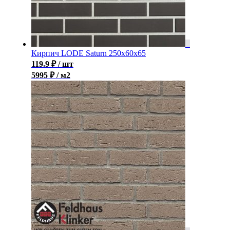
Кирпич LODE Saturn 250x60x65
119.9
₽
/ шт
5995 ₽ / м2