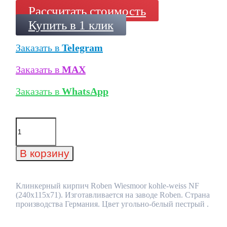
Рассчитать стоимость
Купить в 1 клик
Заказать в
Telegram
Заказать в
MAX
Заказать в
WhatsApp
Количество
товара
Клинкерный
кирпич
В корзину
Roben
Wiesmoor
kohle-
weiss
Клинкерный кирпич Roben Wiesmoor kohle-weiss NF
NF
(240x115x71). Изготавливается на заводе Roben. Страна
(240x115x71)
производства Германия. Цвет угольно-белый пестрый .