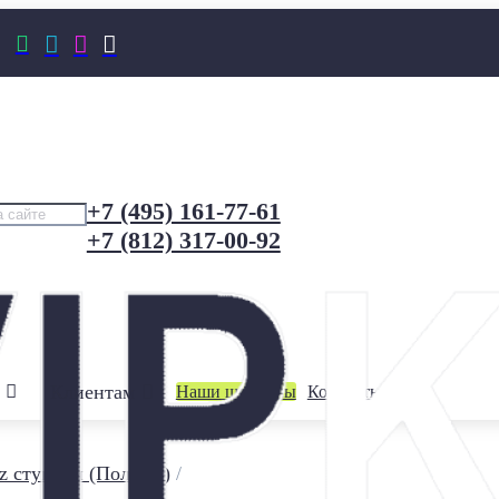




+7 (495) 161-77-61
+7 (812) 317-00-92
Клиентам
Наши шоурумы
Контакты
z ступени (Польша)
/