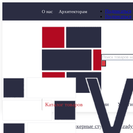
Подписаться
О нас
Архитекторам
Подписаться
Поиск
товаров
Каталог товаров
Акции
Услуги
Главная
/
Клинкерные ступени
/
Parady