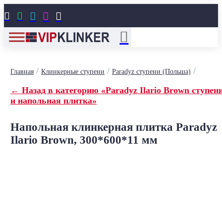





/
/
/
Главная
Клинкерные ступени
Paradyz ступени (Польша)
← Назад в категорию «Paradyz Ilario Brown ступен
и напольная плитка»
Напольная клинкерная плитка Paradyz
Ilario Brown, 300*600*11 мм