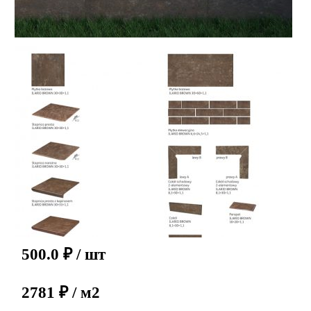
500.0
₽
/ шт
2781 ₽ / м2