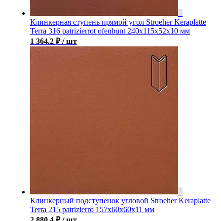
Клинкерная ступень прямой угол Stroeher Keraplatte
Terra 316 patrizierrot ofenbunt 240х115х52х10 мм
1 364.2
₽
/ шт
Клинкерный подступенок угловой Stroeher Keraplatte
Terra 215 patrizierro 157х60х60х11 мм
2 880.4
₽
/ шт