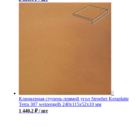
Клинкерная ступень прямой угол Stroeher Keraplatte
Terra 307 weizengelb 240х115х52х10 мм
1 440.2
₽
/ шт