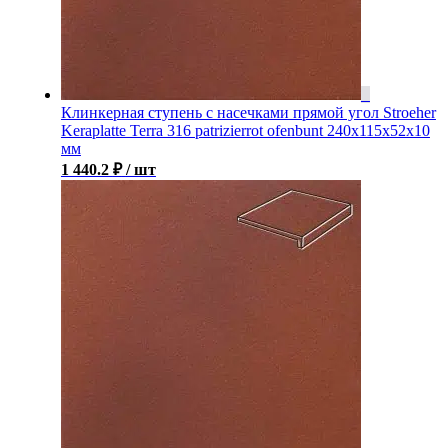
Клинкерная ступень с насечками прямой угол Stroeher
Keraplatte Terra 316 patrizierrot ofenbunt 240х115х52х10
мм
1 440.2
₽
/ шт