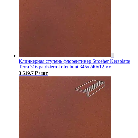
Клинкерная ступень флорентинер Stroeher Keraplatte
Terra 316 patrizierrot ofenbunt 345х240х12 мм
3 519.7
₽
/ шт