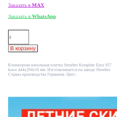
Заказать в
MAX
Заказать в
WhatsApp
Количество
товара
Клинкерная
напольная
В корзину
плитка
Stroeher
Keraplate
Epos
Клинкерная напольная плитка Stroeher Keraplate Epos 957
957
kawe 444х294х10 мм. Изготавливается на заводе Stroeher.
kawe
Страна производства Германия. Цвет .
444х294х10
мм