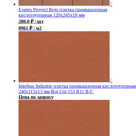
Exgres Proyect Rojo плитка промышленная
кислотоупорная 120x245x18 мм
280.0
₽
/ шт
8961 ₽ / м2
Interbau Industrie плитка промышленная кислотоупорная
240x115x13 мм Rot Uni 153 R11 B-C
Цена по запросу