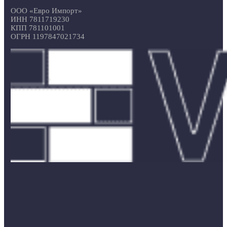
ООО «Евро Импорт»
ИНН 7811719230
КПП 781101001
ОГРН 1197847021734