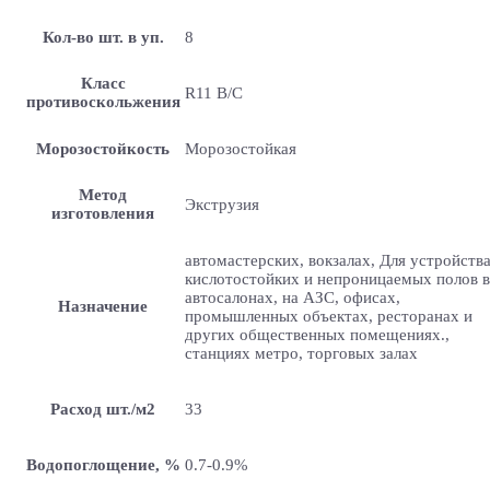
Кол-во шт. в уп.
8
Класс
R11 B/C
противоскольжения
Морозостойкость
Морозостойкая
Метод
Экструзия
изготовления
автомастерских, вокзалах, Для устройств
кислотостойких и непроницаемых полов в
автосалонах, на АЗС, офисах,
Назначение
промышленных объектах, ресторанах и
других общественных помещениях.,
станциях метро, торговых залах
Расход шт./м2
33
Водопоглощение, %
0.7-0.9%