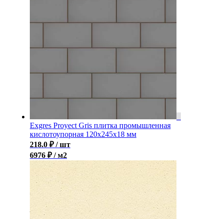
Exgres Proyect Gris плитка промышленная
кислотоупорная 120x245x18 мм
218.0
₽
/ шт
6976 ₽ / м2