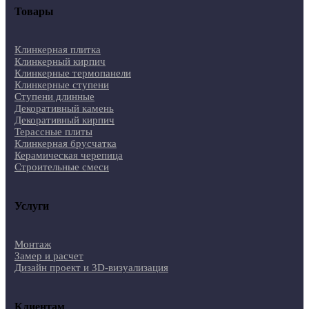
Товары
Клинкерная плитка
Клинкерный кирпич
Клинкерные термопанели
Клинкерные ступени
Ступени длинные
Декоративный камень
Декоративный кирпич
Терассные плиты
Клинкерная брусчатка
Керамическая черепица
Строительные смеси
Услуги
Монтаж
Замер и расчет
Дизайн проект и 3D-визуализация
Клиентам