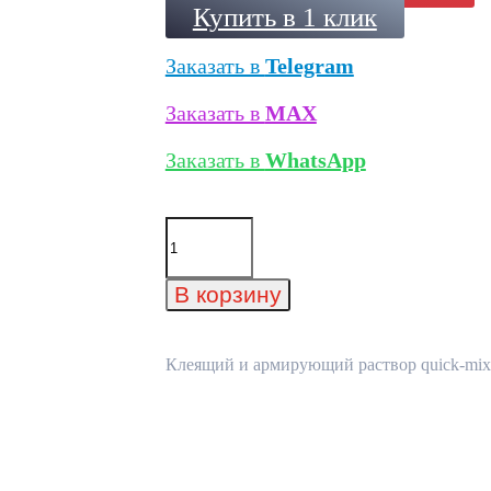
Купить в 1 клик
Заказать в
Telegram
Заказать в
MAX
Заказать в
WhatsApp
Количество
товара
Клеящий
и
В корзину
армирующий
раствор
quick-
mix
Клеящий и армирующий раствор quick-mix K
KAS
зимний
для
СФТК
серый,
25