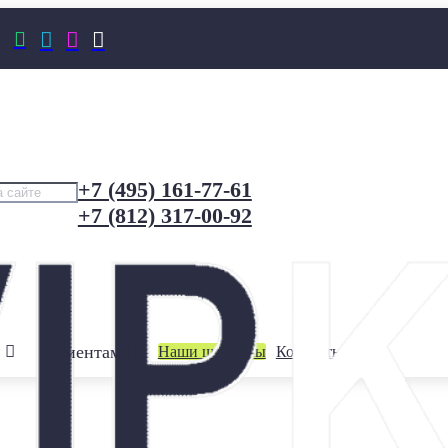




+7 (495) 161-77-61
+7 (812) 317-00-92
Клиентам
Наши шоурумы
Контакты