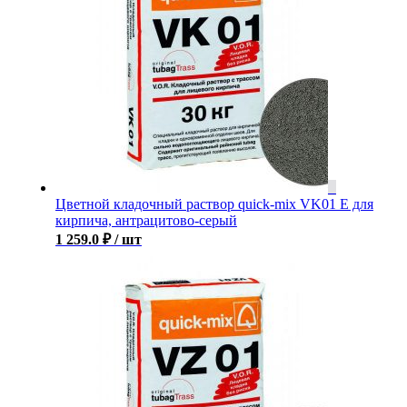
Цветной кладочный раствор quick-mix VK01 E для
кирпича, антрацитово-серый
1 259.0
₽
/ шт