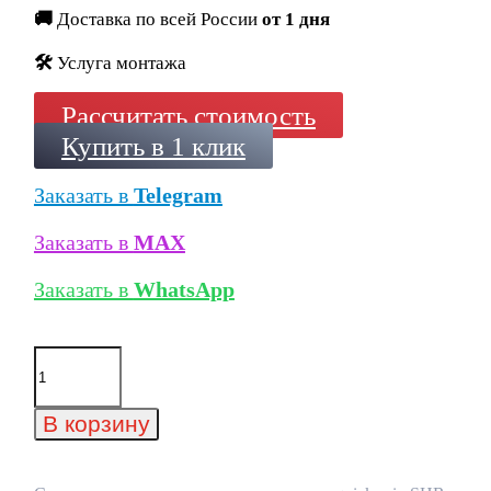
🚚
Доставка по всей России
от 1 дня
🛠️
Услуга монтажа
Рассчитать стоимость
Купить в 1 клик
Заказать в
Telegram
Заказать в
MAX
Заказать в
WhatsApp
Количество
товара
Силиконовая
декоративная
В корзину
штукатурка
quick-
mix