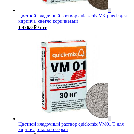
Цветной кладочный раствор quick-mix VK plus P для
кирпича, светло-коричневый
1 476.0
₽
/ шт
Цветной кладочный раствор quick-mix VM01 T для
кирпича, стально-серый