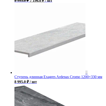
8 995.0
₽
7 196.0
₽
/ шт
Ступень длинная Exagres Ardenas Cromo 1200×330 мм
8 995.0
₽
/ шт