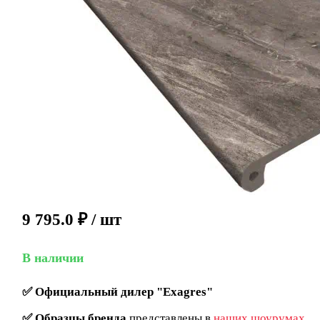
9 795.0
₽
/ шт
В наличии
✅
Официальный дилер "Exagres"
✅
Образцы бренда
представлены в
наших шоурумах