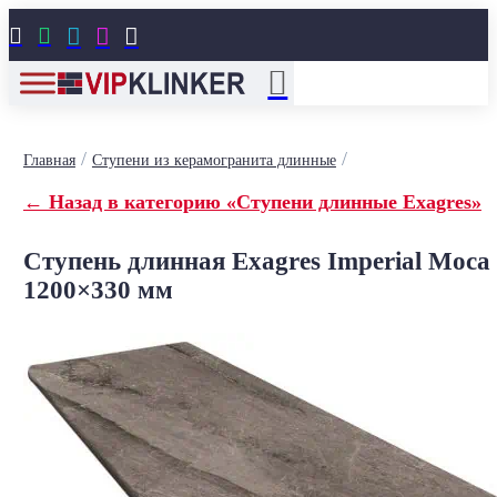





/
/
Главная
Ступени из керамогранита длинные
← Назад в категорию «Ступени длинные Exagres»
Ступень длинная Exagres Imperial Moca
1200×330 мм