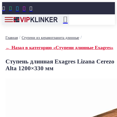





/
/
Главная
Ступени из керамогранита длинные
← Назад в категорию «Ступени длинные Exagres»
Ступень длинная Exagres Lizana Cerezo
Alta 1200×330 мм