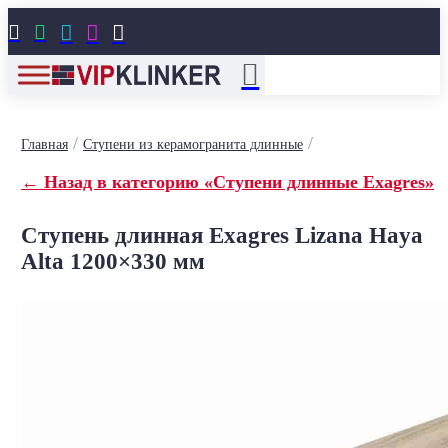





/
/
Главная
Ступени из керамогранита длинные
← Назад в категорию «Ступени длинные Exagres»
Ступень длинная Exagres Lizana Haya
Alta 1200×330 мм