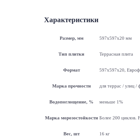
Характеристики
Размер, мм
597x597x20 мм
Тип плитки
Террасная плита
Формат
597x597x20, Евро
Марка прочности
для террас / улиц /
Водопоглощение, %
меньше 1%
Марка морозостойкости
Более 200 циклов. 
Вес, шт
16 кг