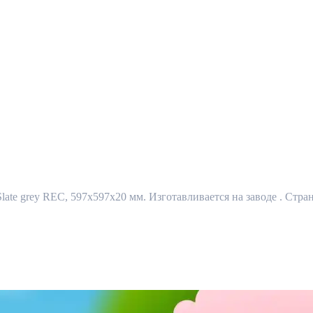
Slate grey REC, 597x597x20 мм. Изготавливается на заводе . Стра