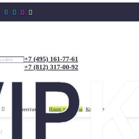




+7 (495) 161-77-61
+7 (812) 317-00-92
Клиентам
Наши шоурумы
Контакты
/