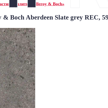
стины (плиты) Villeroy & Boch»
y & Boch Aberdeen Slate grey REC, 