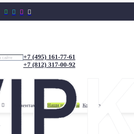




+7 (495) 161-77-61
+7 (812) 317-00-92
Клиентам
Наши шоурумы
Контакты
/