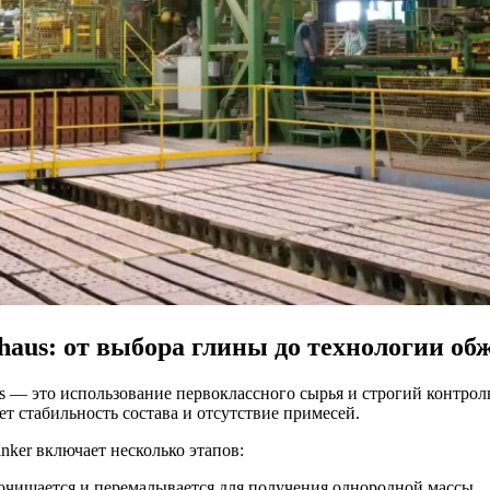
haus: от выбора глины до технологии об
s — это использование первоклассного сырья и строгий контроль
т стабильность состава и отсутствие примесей.
nker включает несколько этапов:
 очищается и перемалывается для получения однородной массы.