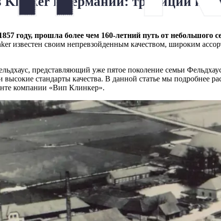
s Klinker в Германии: традиции и с
 1857 году, прошла более чем 160-летний путь от небольшого
inker известен своим непревзойденным качеством, широким ассо
ельдхаус, представляющий уже пятое поколение семьи Фельдхау
и высокие стандарты качества. В данной статье мы подробнее рас
нте компании «Вип Клинкер».