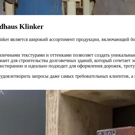
dhaus Klinker
inker является широкий ассортимент продукции, включающий бол
азличными текстурами и оттенками позволяет создать уникальны
иант для строительства долговечных зданий, который сочетает э
к истиранию и идеально подходит для оформления дорожек, трот
удовлетворить запросы даже самых требовательных клиентов, а 