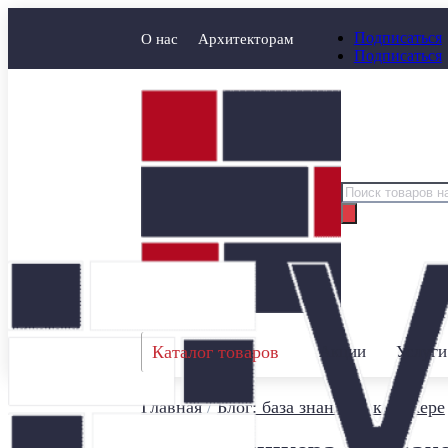
Подписаться
О нас
Архитекторам
Подписаться
Поиск
товаров
Каталог товаров
Акции
Услуги
Главная
/
Блог: база знаний о клинкере