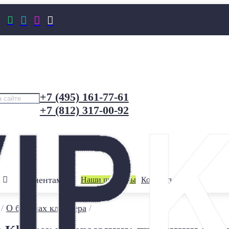




+7 (495) 161-77-61
+7 (812) 317-00-92
Клиентам
Наши шоурумы
Контакты
/
О брендах клинкера
/