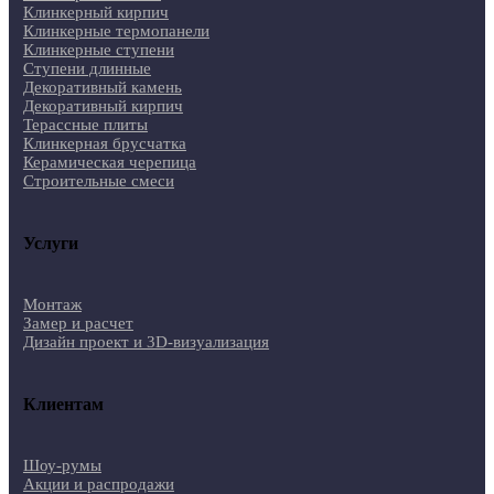
Клинкерный кирпич
Клинкерные термопанели
Клинкерные ступени
Ступени длинные
Декоративный камень
Декоративный кирпич
Терассные плиты
Клинкерная брусчатка
Керамическая черепица
Строительные смеси
Услуги
Монтаж
Замер и расчет
Дизайн проект и 3D-визуализация
Клиентам
Шоу-румы
Акции и распродажи