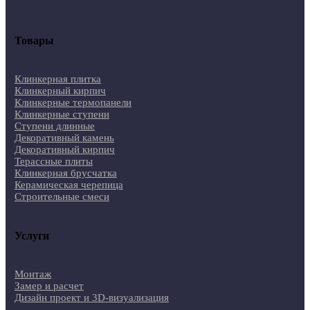
Товары
Клинкерная плитка
Клинкерный кирпич
Клинкерные термопанели
Клинкерные ступени
Ступени длинные
Декоративный камень
Декоративный кирпич
Терассные плиты
Клинкерная брусчатка
Керамическая черепица
Строительные смеси
Услуги
Монтаж
Замер и расчет
Дизайн проект и 3D-визуализация