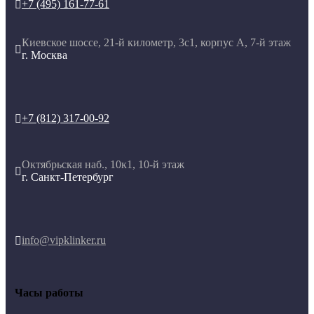
+7 (495) 161-77-61

Киевское шоссе, 21-й километр, 3с1, корпус А, 7-й этаж

г. Москва
+7 (812) 317-00-92

Октябрьская наб., 10к1, 10-й этаж

г. Санкт-Петербург
info@vipklinker.ru

Часы работы