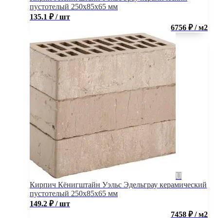
пустотелый 250х85х65 мм
135.1
₽
/ шт
6756 ₽ / м2
Кирпич Кёнигштайн Уэльс Эдельграу керамический
пустотелый 250х85х65 мм
149.2
₽
/ шт
7458 ₽ / м2