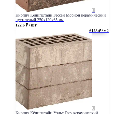
Кирпич Кёнигштайн Гессен Морион керамический
пустотелый 250x120x65 мм
122.6
₽
/ шт
6128 ₽ / м2
Кирпич Кёнигштайн Уэльс Грау керамический