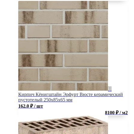
Кирпич Кёнигштайн Эрфурт Вюсте керамический
пустотелый 250х85х65 мм
162.0
₽
/ шт
8100 ₽ / м2