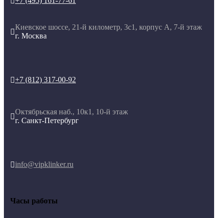
+7 (495) 161-77-61

Киевское шоссе, 21-й километр, 3с1, корпус А, 7-й этаж

г. Москва
+7 (812) 317-00-92

Октябрьская наб., 10к1, 10-й этаж

г. Санкт-Петербург
info@vipklinker.ru

Часы работы