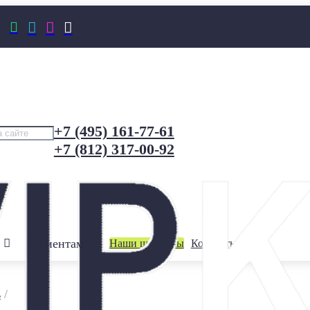




+7 (495) 161-77-61
+7 (812) 317-00-92
Клиентам
Наши шоурумы
Контакты
ь
/