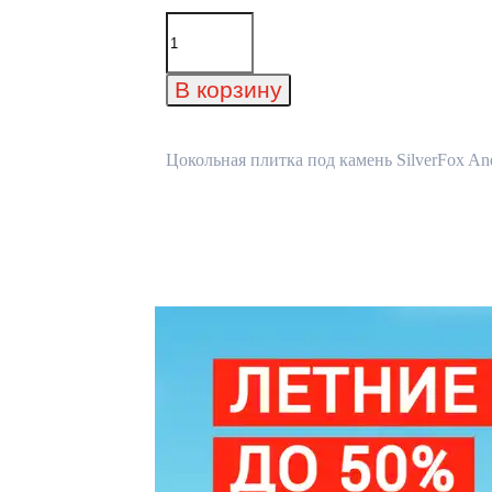
Количество
товара
Цокольная
плитка
В корзину
под
камень
SilverFox
Anes
Цокольная плитка под камень SilverFox Ane
цвет
413
gris,
150x300
мм