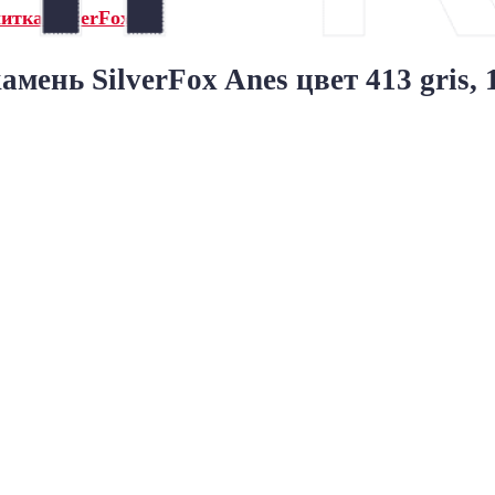
итка SilverFox»
мень SilverFox Anes цвет 413 gris,