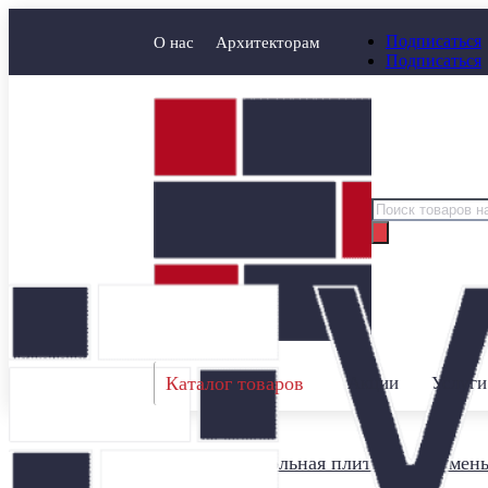
Подписаться
О нас
Архитекторам
Подписаться
Поиск
товаров
Каталог товаров
Акции
Услуги
Главная
/
Цокольная плитка под камен