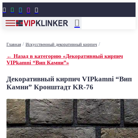





/
/
Главная
Искусственный декоративный кирпич
← Назад в категорию «Декоративный кирпич
VIPkamni “Вип Камни”»
Декоративный кирпич VIPkamni “Вип
Камни” Кронштадт KR-76