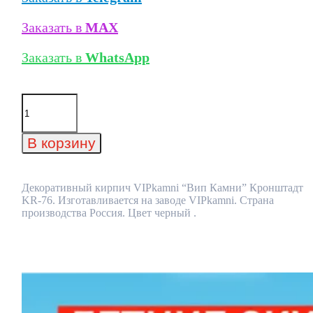
Заказать в
MAX
Заказать в
WhatsApp
Количество
товара
Декоративный
кирпич
В корзину
VIPkamni
“Вип
Камни”
Кронштадт
Декоративный кирпич VIPkamni “Вип Камни” Кронштадт
KR-
KR-76. Изготавливается на заводе VIPkamni. Страна
76
производства Россия. Цвет черный .