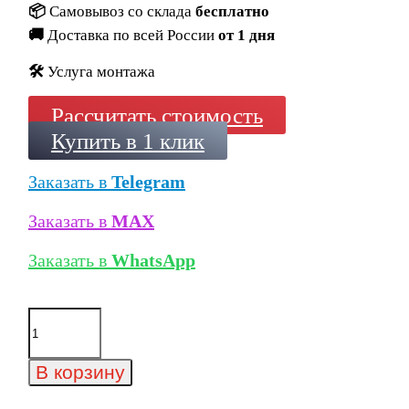
📦
Самовывоз со склада
бесплатно
🚚
Доставка по всей России
от 1 дня
🛠️
Услуга монтажа
Рассчитать стоимость
Купить в 1 клик
Заказать в
Telegram
Заказать в
MAX
Заказать в
WhatsApp
Количество
товара
Камень
для
В корзину
вентфасадов
White