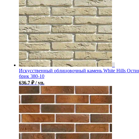
Искусственный облицовочный камень White Hills Ости
брик 380-10
636.7
₽
/ уп.