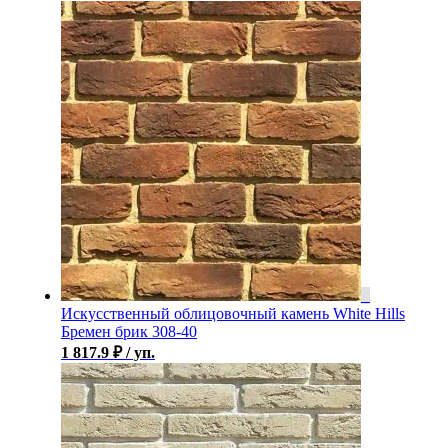
Искусственный облицовочный камень White Hills
Бремен брик 308-40
1 817.9
₽
/ уп.