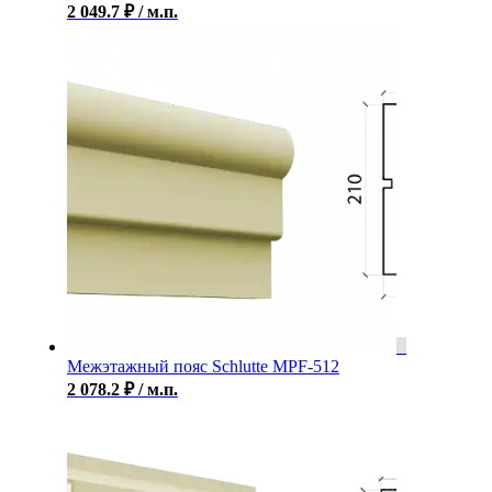
2 049.7
₽
/ м.п.
Межэтажный пояс Schlutte MPF-512
2 078.2
₽
/ м.п.