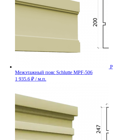
Межэтажный пояс Schlutte MPF-506
1 935.6
₽
/ м.п.