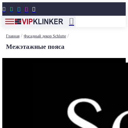





/
/
Главная
Фасадный декор Schlutte
Межэтажные пояса