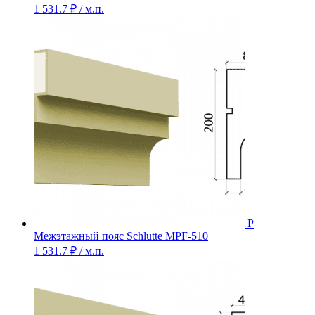
1 531.7
₽
/ м.п.
Межэтажный пояс Schlutte MPF-510
1 531.7
₽
/ м.п.