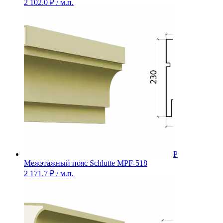
2 102.0
₽
/ м.п.
Межэтажный пояс Schlutte MPF-518
2 171.7
₽
/ м.п.