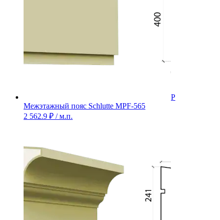
Межэтажный пояс Schlutte MPF-565
2 562.9
₽
/ м.п.