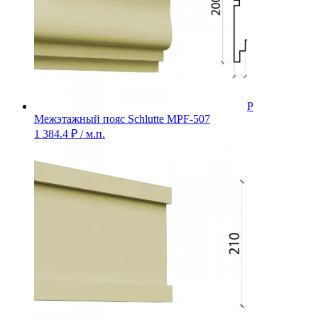
Межэтажный пояс Schlutte MPF-507
1 384.4
₽
/ м.п.