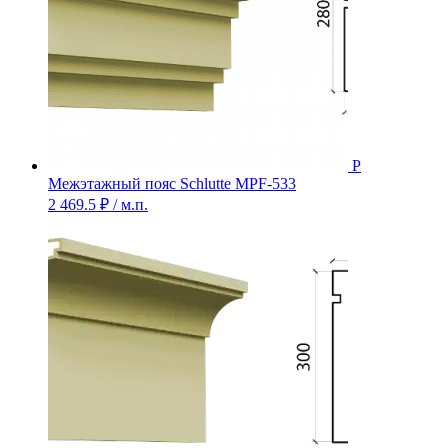
Межэтажный пояс Schlutte MPF-533
2 469.5
₽
/ м.п.