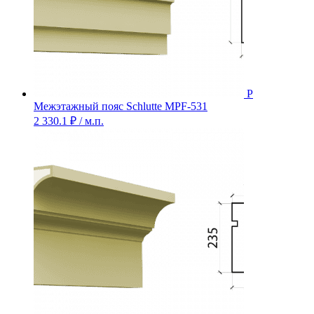
Межэтажный пояс Schlutte MPF-531
2 330.1
₽
/ м.п.