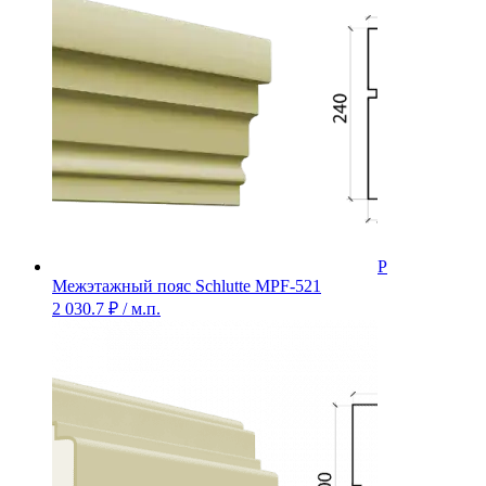
Межэтажный пояс Schlutte MPF-521
2 030.7
₽
/ м.п.