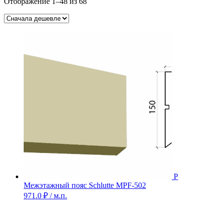
Цены:
Отображение 1–48 из 68
по
возрастанию
Межэтажный пояс Schlutte MPF-502
971.0
₽
/ м.п.