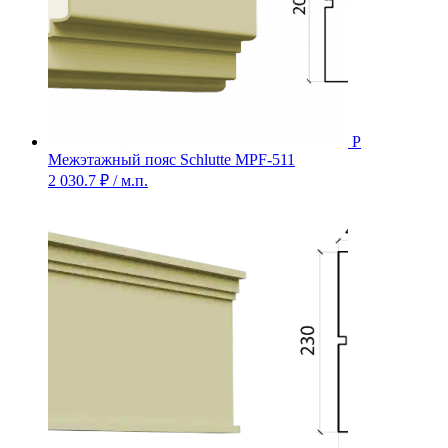
Межэтажный пояс Schlutte MPF-511
2 030.7
₽
/ м.п.