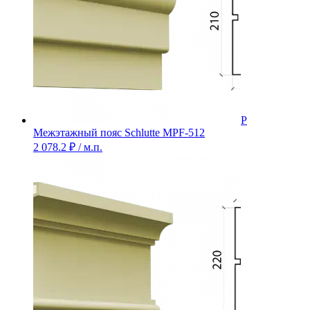
Межэтажный пояс Schlutte MPF-512
2 078.2
₽
/ м.п.