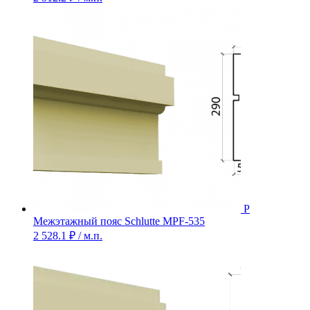
Межэтажный пояс Schlutte MPF-535
2 528.1
₽
/ м.п.