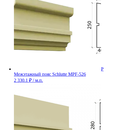
Межэтажный пояс Schlutte MPF-526
2 330.1
₽
/ м.п.