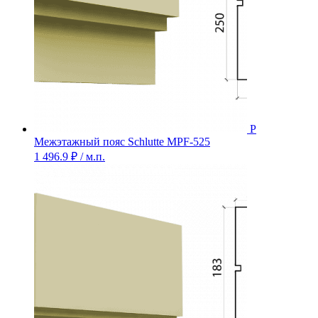
Межэтажный пояс Schlutte MPF-525
1 496.9
₽
/ м.п.