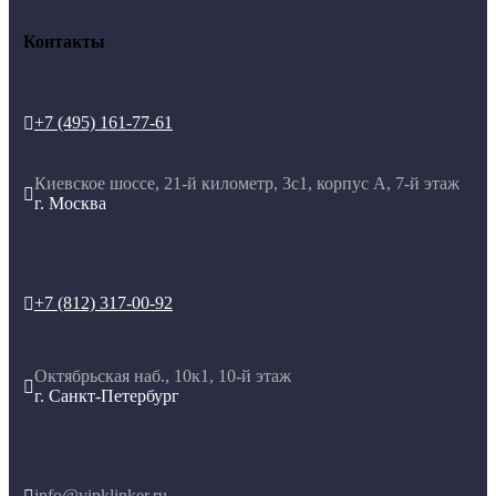
Контакты
+7 (495) 161-77-61

Киевское шоссе, 21-й километр, 3с1, корпус А, 7-й этаж

г. Москва
+7 (812) 317-00-92

Октябрьская наб., 10к1, 10-й этаж

г. Санкт-Петербург
info@vipklinker.ru