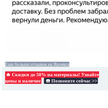
Еще больше отзывов на Яндексе
🔥 Скидки до 50% на материалы! Узнайте
цены и наличие
☎️ Позвоните сейчас >>