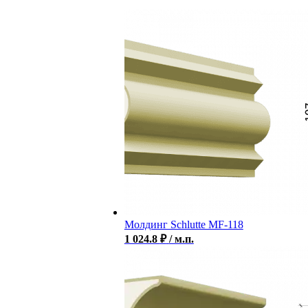
Молдинг Schlutte MF-118
1 024.8
₽
/ м.п.