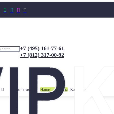




+7 (495) 161-77-61
+7 (812) 317-00-92
Клиентам
Наши шоурумы
Контакты