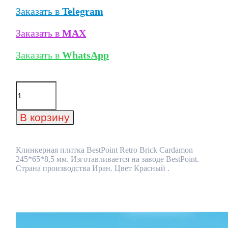
Заказать в
Telegram
Заказать в
MAX
Заказать в
WhatsApp
Количество
товара
Клинкерная
плитка
В корзину
BestPoint
Retro
Brick
Cardamon
Клинкерная плитка BestPoint Retro Brick Cardamon
245*65*8,5
245*65*8,5 мм. Изготавливается на заводе BestPoint.
мм
Страна производства Иран. Цвет Красный .