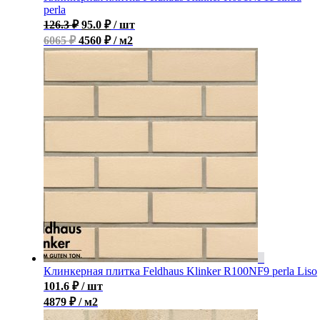
perla
126.3
₽
95.0
₽
/ шт
6065 ₽
4560 ₽ / м2
Клинкерная плитка Feldhaus Klinker R100NF9 perla Liso
101.6
₽
/ шт
4879 ₽ / м2