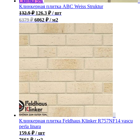
Скидка 5%
Клинкерная плитка ABC Weiss Struktur
132.9
₽
126.3
₽
/ шт
6379 ₽
6062 ₽ / м2
Клинкерная плитка Feldhaus Klinker R757NF14 vascu
perla linara
159.6
₽
/ шт
7661 ₽ / м2