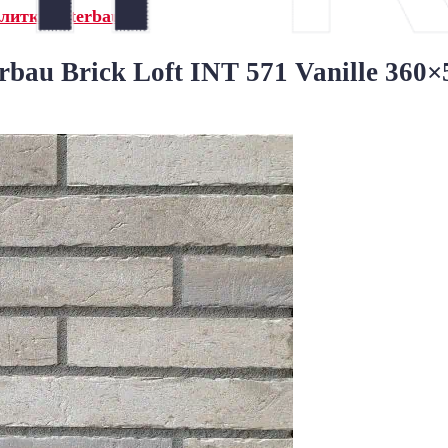
литка Interbau»
bau Brick Loft INT 571 Vanille 36