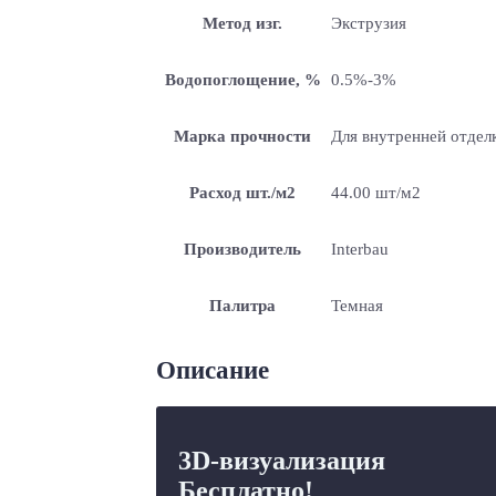
Метод изг.
Экструзия
Водопоглощение, %
0.5%-3%
Марка прочности
Для внутренней отделк
Расход шт./м2
44.00 шт/м2
Производитель
Interbau
Палитра
Темная
Описание
3D-визуализация
Бесплатно!