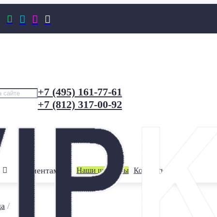




+7 (495) 161-77-61
+7 (812) 317-00-92
Клиентам
Наши шоурумы
Контакты
да
/