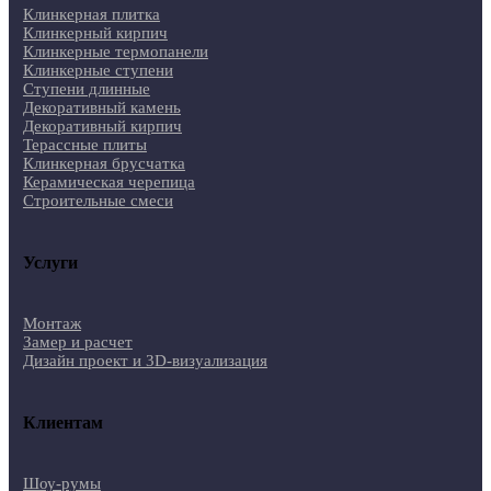
Клинкерная плитка
Клинкерный кирпич
Клинкерные термопанели
Клинкерные ступени
Ступени длинные
Декоративный камень
Декоративный кирпич
Терассные плиты
Клинкерная брусчатка
Керамическая черепица
Строительные смеси
Услуги
Монтаж
Замер и расчет
Дизайн проект и 3D-визуализация
Клиентам
Шоу-румы