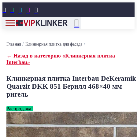





/
/
Главная
Клинкерная плитка для фасада
← Назад в категорию «Клинкерная плитка
Interbau»
Клинкерная плитка Interbau DeKeramik
Quarzit DKK 851 Берилл 468×40 мм
ригель
Распродажа!