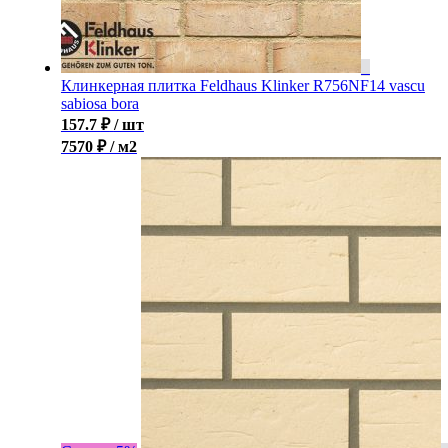
Клинкерная плитка Feldhaus Klinker R756NF14 vascu
sabiosa bora
157.7
₽
/ шт
7570 ₽ / м2