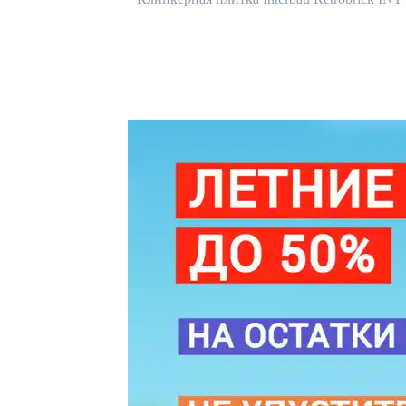
290x52
мм
LDF