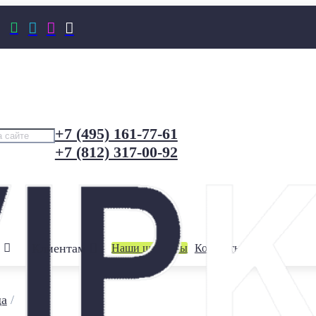




+7 (495) 161-77-61
+7 (812) 317-00-92
Клиентам
Наши шоурумы
Контакты
да
/