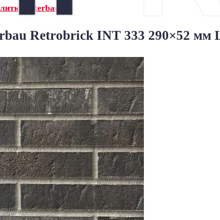
литка Interbau»
rbau Retrobrick INT 333 290×52 мм