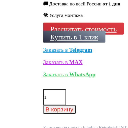
🚚
Доставка по всей России
от 1 дня
🛠️
Услуга монтажа
Рассчитать стоимость
Купить в 1 клик
Заказать в
Telegram
Заказать в
MAX
Заказать в
WhatsApp
Количество
товара
Клинкерная
плитка
В корзину
Interbau
Retrobrick
INT
333
Клинкерная плитка Interbau Retrobrick INT