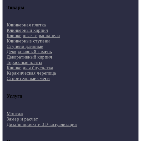
Товары
Клинкерная плитка
Клинкерный кирпич
Клинкерные термопанели
Клинкерные ступени
Ступени длинные
Декоративный камень
Декоративный кирпич
Терассные плиты
Клинкерная брусчатка
Керамическая черепица
Строительные смеси
Услуги
Монтаж
Замер и расчет
Дизайн проект и 3D-визуализация