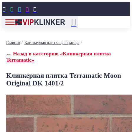





/
/
Главная
Клинкерная плитка для фасада
← Назад в категорию «Клинкерная плитка
Terramatic»
Клинкерная плитка Terramatic Moon
Original DK 1401/2