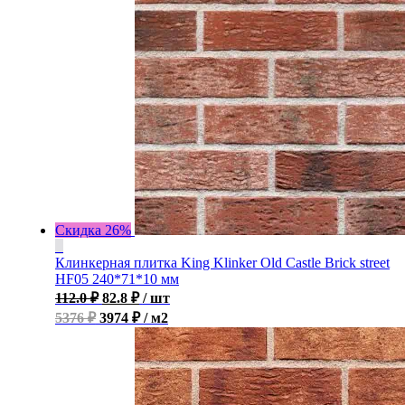
Скидка 26%
Клинкерная плитка King Klinker Old Castle Brick street
HF05 240*71*10 мм
112.0
₽
82.8
₽
/ шт
5376 ₽
3974 ₽ / м2