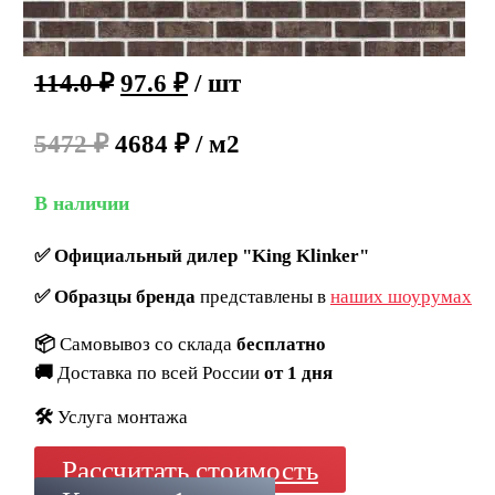
114.0
₽
97.6
₽
/ шт
5472 ₽
4684 ₽ / м2
В наличии
✅
Официальный дилер "King Klinker"
✅
Образцы бренда
представлены в
наших шоурумах
📦
Самовывоз со склада
бесплатно
🚚
Доставка по всей России
от 1 дня
🛠️
Услуга монтажа
Рассчитать стоимость