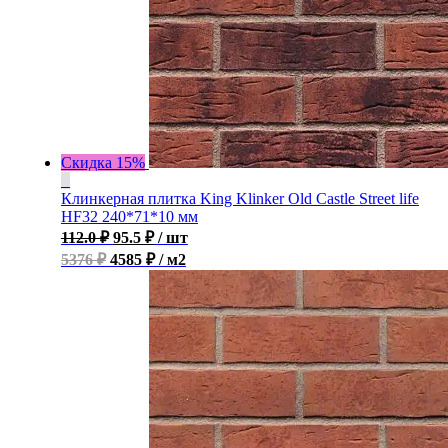
Скидка 15%
Клинкерная плитка King Klinker Old Castle Street life
HF32 240*71*10 мм
112.0
₽
95.5
₽
/ шт
5376 ₽
4585 ₽ / м2