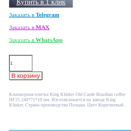
Купить в 1 клик
Заказать в
Telegram
Заказать в
MAX
Заказать в
WhatsApp
Количество
товара
Клинкерная
плитка
В корзину
King
Klinker
Old
Castle
Клинкерная плитка King Klinker Old Castle Brazilian coffee
Brazilian
HF25 240*71*10 мм. Изготавливается на заводе King
coffee
Klinker. Страна производства Польша. Цвет Коричневый .
HF25
240*71*10
мм