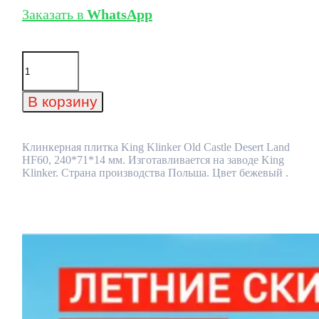
Заказать в
WhatsApp
Количество
товара
Клинкерная
плитка
В корзину
King
Klinker
Old
Castle
Клинкерная плитка King Klinker Old Castle Desert Land
Desert
HF60, 240*71*14 мм. Изготавливается на заводе King
Land
Klinker. Страна производства Польша. Цвет бежевый .
HF60,
240*71*14
мм