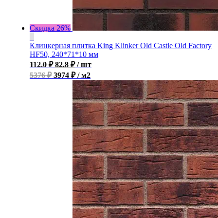
Скидка 26%
Клинкерная плитка King Klinker Old Castle Old Factory
HF50, 240*71*10 мм
112.0
₽
82.8
₽
/ шт
5376 ₽
3974 ₽ / м2