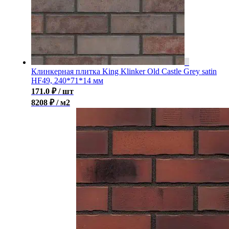
Клинкерная плитка King Klinker Old Castle Grey satin
HF49, 240*71*14 мм
171.0
₽
/ шт
8208 ₽ / м2