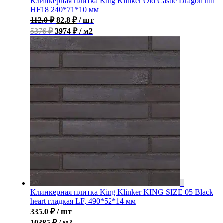
Клинкерная плитка King Klinker Old Castle Dragon hill
HF18 240*71*10 мм
112.0
₽
82.8
₽
/ шт
5376 ₽
3974 ₽ / м2
Клинкерная плитка King Klinker KING SIZE 05 Black
heart гладкая LF, 490*52*14 мм
335.0
₽
/ шт
10385 ₽ / м2