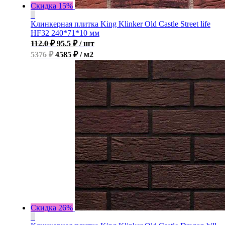
Скидка 15%
Клинкерная плитка King Klinker Old Castle Street life
HF32 240*71*10 мм
112.0
₽
95.5
₽
/ шт
5376 ₽
4585 ₽ / м2
Скидка 26%