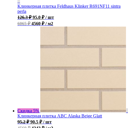
Клинкерная плитка Feldhaus Klinker R691NF11 sintra
perla
126.3
₽
95.0
₽
/ шт
6065 ₽
4560 ₽ / м2
Скидка 5%
Клинкерная плитка ABC Alaska Beige Glatt
95.2
₽
90.5
₽
/ шт