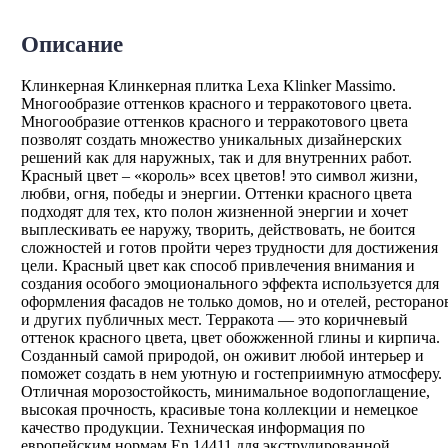
Описание
Клинкерная Клинкерная плитка Lexa Klinker Massimo.
Многообразие оттенков красного и терракотового цвета.
Многообразие оттенков красного и терракотового цвета
позволят создать множество уникальных дизайнерских
решений как для наружных, так и для внутренних работ.
Красный цвет – «король» всех цветов! это символ жизни,
любви, огня, победы и энергии. Оттенки красного цвета
подходят для тех, кто полон жизненной энергии и хочет
выплескивать ее наружу, творить, действовать, не боится
сложностей и готов пройти через трудности для достижения
цели. Красный цвет как способ привлечения внимания и
создания особого эмоционального эффекта используется для
оформления фасадов не только домов, но и отелей, ресторано
и других публичных мест. Терракота — это коричневый
оттенок красного цвета, цвет обожженной глины и кирпича.
Созданный самой природой, он оживит любой интерьер и
поможет создать в нем уютную и гостеприимную атмосферу.
Отличная морозостойкость, минимальное водопоглащение,
высокая прочность, красивые тона коллекции и немецкое
качество продукции. Техническая информация по
европейским нормам En 14411 для экструдированной