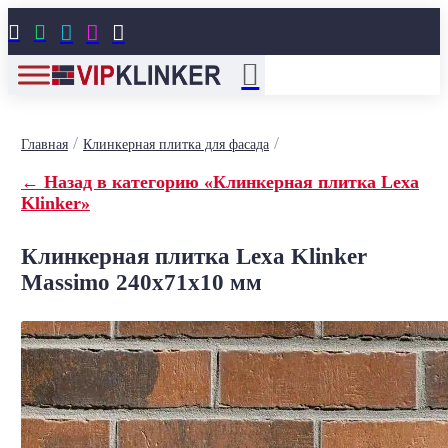





/
/
Главная
Клинкерная плитка для фасада
← Назад в категорию «Клинкерная плитка Lexa
Klinker»
Клинкерная плитка Lexa Klinker
Massimo 240x71x10 мм