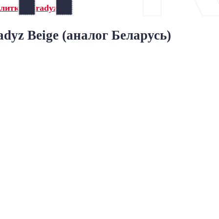
литка Paradyz»
dyz Beige (аналог Беларусь)