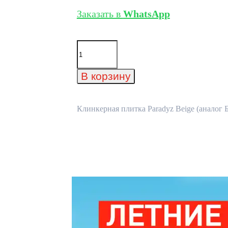
Заказать в
WhatsApp
Количество
товара
Клинкерная
плитка
В корзину
Paradyz
Beige
(аналог
Беларусь)
Клинкерная плитка Paradyz Beige (аналог Б