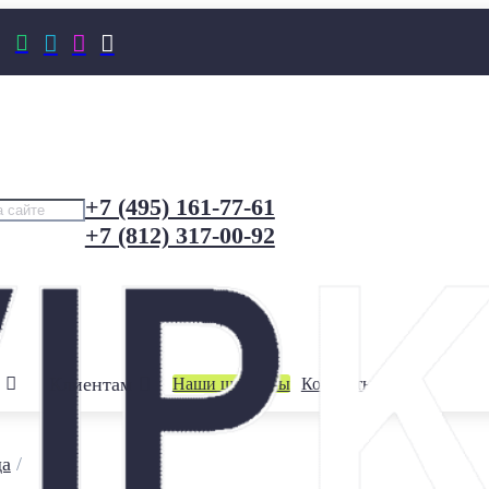




+7 (495) 161-77-61
+7 (812) 317-00-92
Клиентам
Наши шоурумы
Контакты
да
/