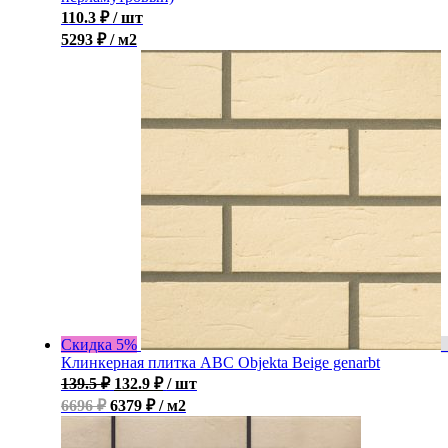
110.3
₽
/ шт
5293 ₽ / м2
Скидка 5%
Клинкерная плитка ABC Objekta Beige genarbt
139.5
₽
132.9
₽
/ шт
6696 ₽
6379 ₽ / м2