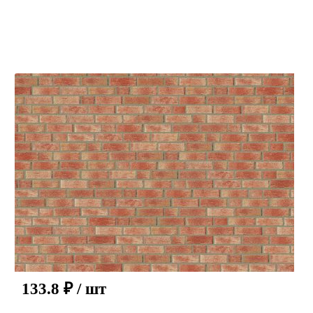
133.8
₽
/ шт