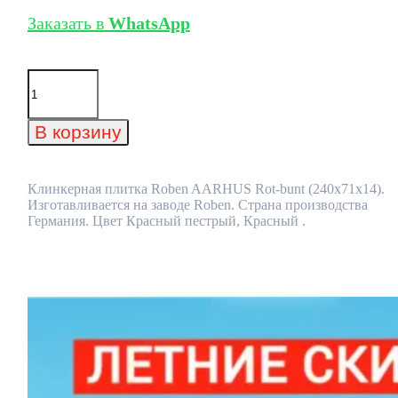
Заказать в
WhatsApp
Количество
товара
Клинкерная
плитка
В корзину
Roben
AARHUS
Rot-
bunt
Клинкерная плитка Roben AARHUS Rot-bunt (240x71x14).
(240x71x14)
Изготавливается на заводе Roben. Страна производства
Германия. Цвет Красный пестрый, Красный .