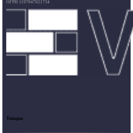
ОГРН 1197847021734
Товары