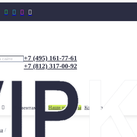




+7 (495) 161-77-61
+7 (812) 317-00-92
Клиентам
Наши шоурумы
Контакты
да
/