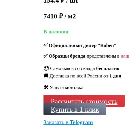
154.4
₽
/ шт
7410 ₽ / м2
В наличии
✅
Официальный дилер "Roben"
✅
Образцы бренда
представлены в
наш
📦
Самовывоз со склада
бесплатно
🚚
Доставка по всей России
от 1 дня
🛠️
Услуга монтажа
Рассчитать стоимость
Купить в 1 клик
Заказать в
Telegram