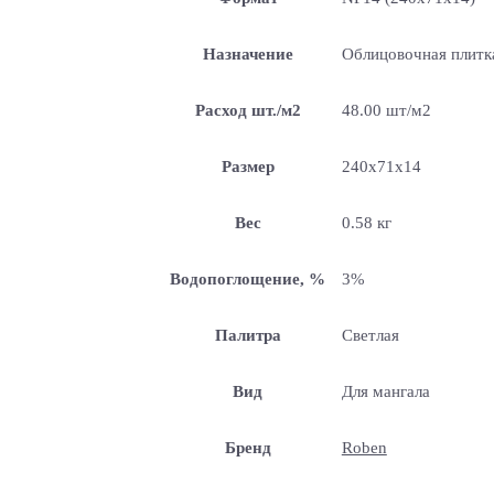
Назначение
Облицовочная плитка
Расход шт./м2
48.00 шт/м2
Размер
240x71x14
Вес
0.58 кг
Водопоглощение, %
3%
Палитра
Светлая
Вид
Для мангала
Бренд
Roben