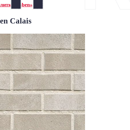
плитка Roben»
n Calais