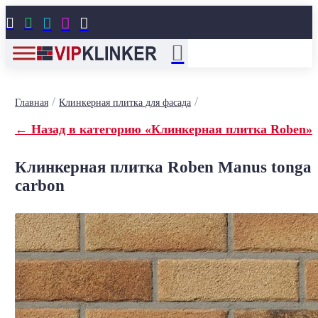





/
/
Главная
Клинкерная плитка для фасада
← Назад в категорию «Клинкерная плитка Roben»
Клинкерная плитка Roben Manus tonga
carbon