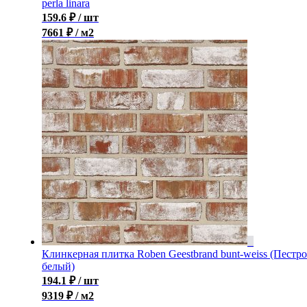
perla linara
159.6
₽
/ шт
7661 ₽ / м2
Клинкерная плитка Roben Geestbrand bunt-weiss (Пестро
белый)
194.1
₽
/ шт
9319 ₽ / м2