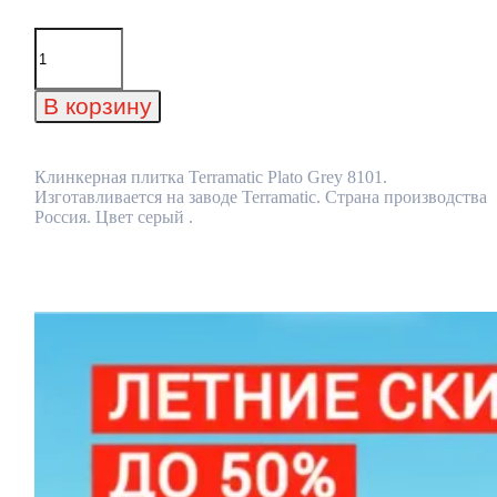
Количество
товара
Клинкерная
плитка
В корзину
Terramatic
Plato
Grey
8101
Клинкерная плитка Terramatic Plato Grey 8101.
Изготавливается на заводе Terramatic. Страна производства
Россия. Цвет серый .