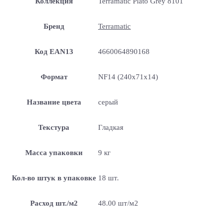
Коллекция
Terramatic Plato Grey 8101
Бренд
Terramatic
Код EAN13
4660064890168
Формат
NF14 (240x71x14)
Название цвета
серый
Текстура
Гладкая
Масса упаковки
9 кг
Кол-во штук в упаковке
18 шт.
Расход шт./м2
48.00 шт/м2