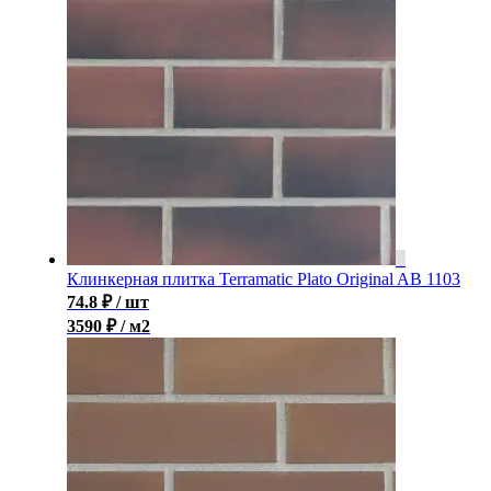
Клинкерная плитка Terramatic Plato Original AB 1103
74.8
₽
/ шт
3590 ₽ / м2