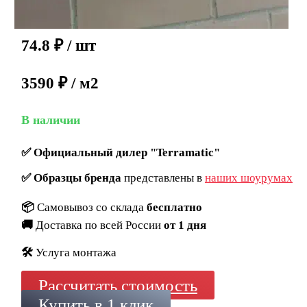
74.8
₽
/ шт
3590 ₽ / м2
В наличии
✅
Официальный дилер "Terramatic"
✅
Образцы бренда
представлены в
наших шоурумах
📦
Самовывоз со склада
бесплатно
🚚
Доставка по всей России
от 1 дня
🛠️
Услуга монтажа
Рассчитать стоимость
Купить в 1 клик