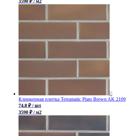
3590 ₽ / м2
Клинкерная плитка Terramatic Plato Brown AK 2109
74.8
₽
/ шт
3590 ₽ / м2