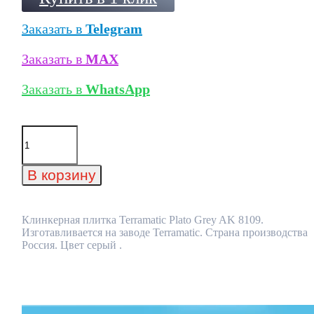
Заказать в
Telegram
Заказать в
MAX
Заказать в
WhatsApp
Количество
товара
Клинкерная
плитка
В корзину
Terramatic
Plato
Grey
AK
Клинкерная плитка Terramatic Plato Grey AK 8109.
8109
Изготавливается на заводе Terramatic. Страна производства
Россия. Цвет серый .