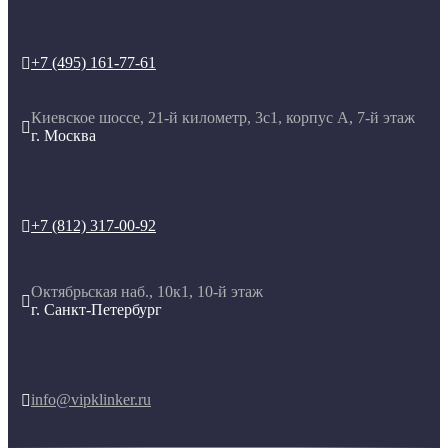
+7 (495) 161-77-61

Киевское шоссе, 21-й километр, 3с1, корпус А, 7-й этаж

г. Москва
+7 (812) 317-00-92

Октябрьская наб., 10к1, 10-й этаж

г. Санкт-Петербург
info@vipklinker.ru
