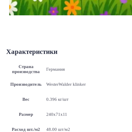
Характеристики
Страна
Германия
производства
Производитель
WesterWalder klinker
Вес
0.396 кг/шт
Размер
240х71х11
Расход шт./м2
48.00 шт/м2