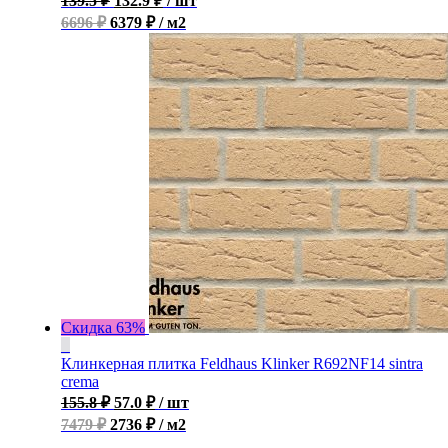
139.5
₽
132.9
₽
/ шт
6696 ₽
6379 ₽ / м2
Скидка 63%
Клинкерная плитка Feldhaus Klinker R692NF14 sintra
crema
155.8
₽
57.0
₽
/ шт
7479 ₽
2736 ₽ / м2