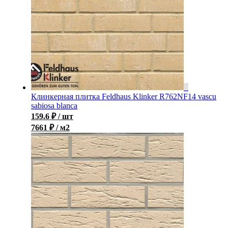
Клинкерная плитка Feldhaus Klinker R762NF14 vascu
sabiosa blanca
159.6
₽
/ шт
7661 ₽ / м2