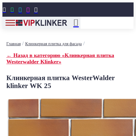





/
/
Главная
Клинкерная плитка для фасада
← Назад в категорию «Клинкерная плитка
Westerwalder Klinker»
Клинкерная плитка WesterWalder
klinker WK 25