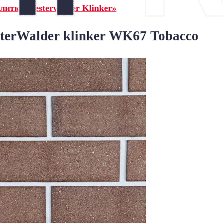
итка Westerwalder Klinker»
erWalder klinker WK67 Tobacco