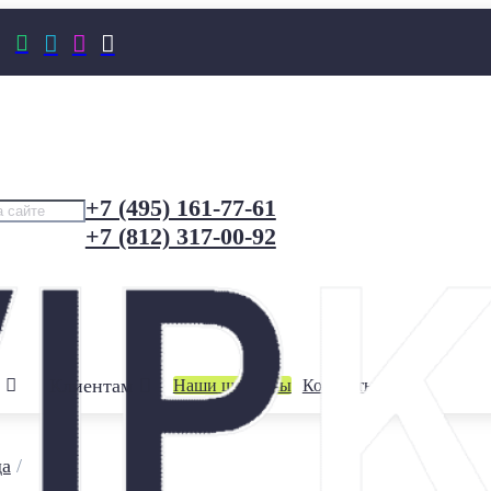




+7 (495) 161-77-61
+7 (812) 317-00-92
Клиентам
Наши шоурумы
Контакты
да
/