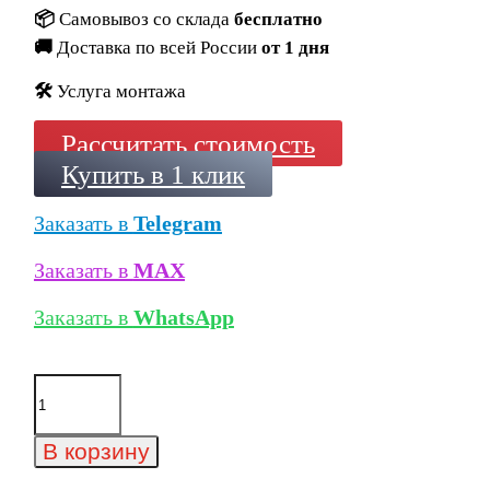
📦
Самовывоз со склада
бесплатно
🚚
Доставка по всей России
от 1 дня
🛠️
Услуга монтажа
Рассчитать стоимость
Купить в 1 клик
Заказать в
Telegram
Заказать в
MAX
Заказать в
WhatsApp
Количество
товара
Клинкерная
угловая
В корзину
ступень
флорентинер