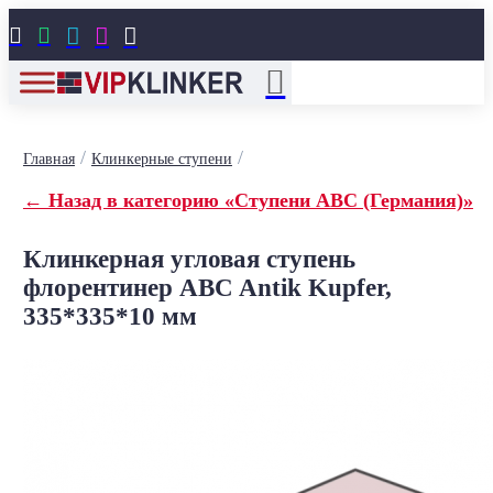





/
/
Главная
Клинкерные ступени
← Назад в категорию «Ступени ABC (Германия)»
Клинкерная угловая ступень
флорентинер ABC Antik Kupfer,
335*335*10 мм