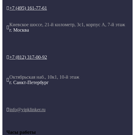
+7 (495) 161-77-61

Киевское шоссе, 21-й километр, 3с1, корпус А, 7-й этаж

г. Москва
+7 (812) 317-00-92

Октябрьская наб., 10к1, 10-й этаж

г. Санкт-Петербург
info@vipklinker.ru

Часы работы