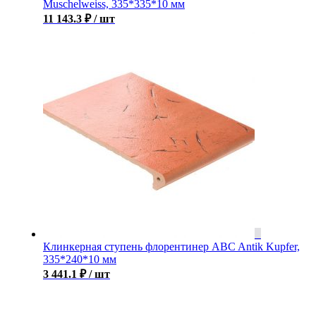
Muschelweiss, 335*335*10 мм
11 143.3
₽
/ шт
Клинкерная ступень флорентинер ABC Antik Kupfer,
335*240*10 мм
3 441.1
₽
/ шт