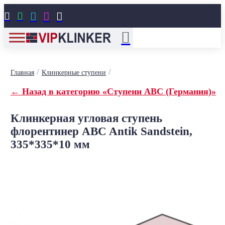





/
/
Главная
Клинкерные ступени
← Назад в категорию «Ступени ABC (Германия)»
Клинкерная угловая ступень
флорентинер ABC Antik Sandstein,
335*335*10 мм