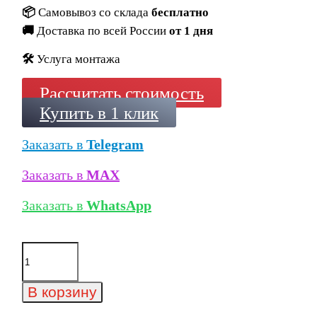
📦
Самовывоз со склада
бесплатно
🚚
Доставка по всей России
от 1 дня
🛠️
Услуга монтажа
Рассчитать стоимость
Купить в 1 клик
Заказать в
Telegram
Заказать в
MAX
Заказать в
WhatsApp
Количество
товара
Клинкерная
угловая
В корзину
ступень
флорентинер