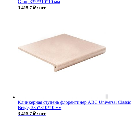
Grau, 335*310*10 мм
3 415.7
₽
/ шт
Клинкерная ступень флорентинер ABC Universal Classic
Beige, 335*310*10 мм
3 415.7
₽
/ шт