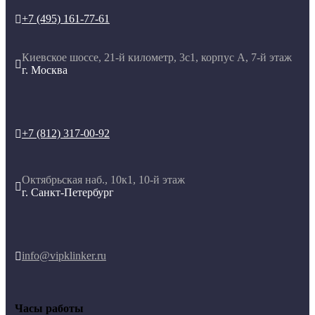
+7 (495) 161-77-61

Киевское шоссе, 21-й километр, 3с1, корпус А, 7-й этаж

г. Москва
+7 (812) 317-00-92

Октябрьская наб., 10к1, 10-й этаж

г. Санкт-Петербург
info@vipklinker.ru

Часы работы