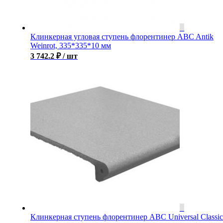
Клинкерная угловая ступень флорентинер ABC Antik
Weinrot, 335*335*10 мм
3 742.2
₽
/ шт
Клинкерная ступень флорентинер ABC Universal Classic