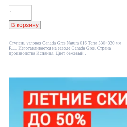
Количество
товара
Ступень
угловая
В корзину
Canada
Gres
Natura
016
Ступень угловая Canada Gres Natura 016 Terra 330×330 мм
Terra
R11. Изготавливается на заводе Canada Gres. Страна
330x330
производства Испания. Цвет бежевый .
мм
R11