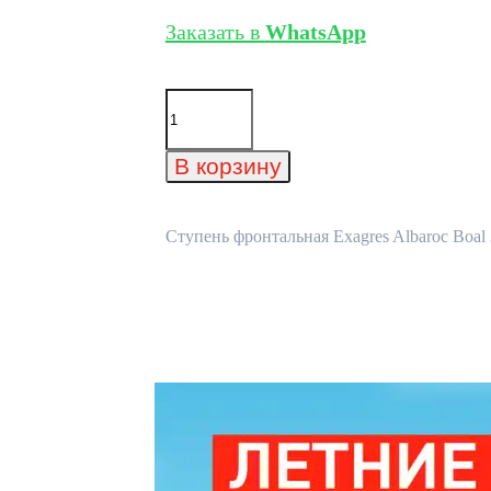
Заказать в
WhatsApp
Количество
товара
Ступень
фронтальная
В корзину
Exagres
Albaroc
Boal
330x330x40
Ступень фронтальная Exagres Albaroc Boal 
мм.