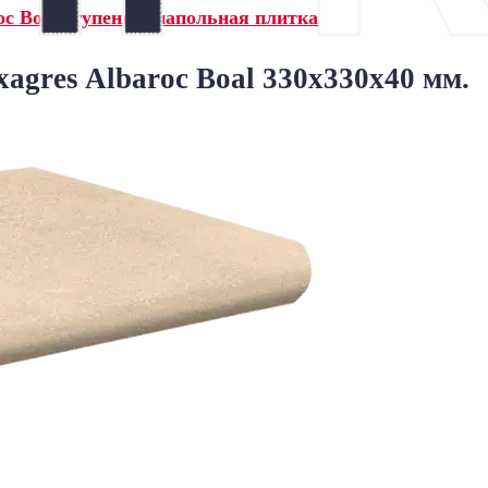
oc Boal ступени и напольная плитка»
agres Albaroc Boal 330x330x40 мм.