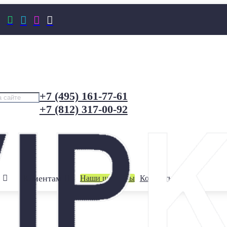




+7 (495) 161-77-61
+7 (812) 317-00-92
Клиентам
Наши шоурумы
Контакты