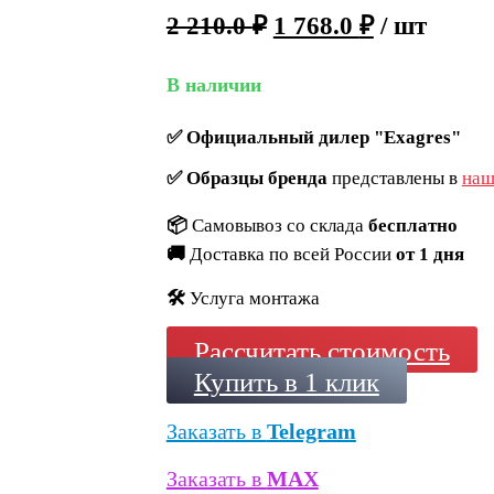
2 210.0
₽
1 768.0
₽
/ шт
В наличии
✅
Официальный дилер "Exagres"
✅
Образцы бренда
представлены в
наш
📦
Самовывоз со склада
бесплатно
🚚
Доставка по всей России
от 1 дня
🛠️
Услуга монтажа
Рассчитать стоимость
Купить в 1 клик
Заказать в
Telegram
Заказать в
MAX