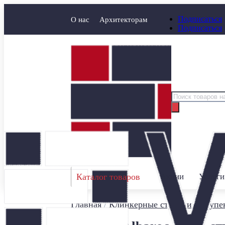
Подписаться
О нас
Архитекторам
Подписаться
Поиск
товаров
Каталог товаров
Акции
Услуги
Главная
/
Клинкерные ступени
/
Ступе