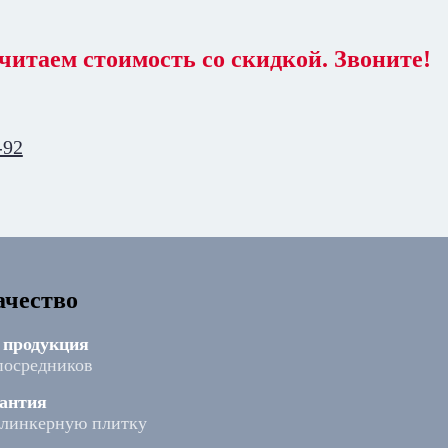
читаем стоимость со скидкой. Звоните!
-92
ачество
 продукция
посредников
антия
клинкерную плитку