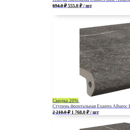
694.0
₽
555.0
₽
/ шт
Скидка 20%
Ступень фронтальная Exagres Albaroc 
2 210.0
₽
1 768.0
₽
/ шт