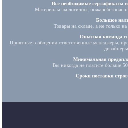
Все необходимые сертификаты 
Материалы экологичны, пожаробезопасны
Большое нал
Товары на складе, а не только н
Опытная команда сп
Приятные в общении ответственные менеджеры, про
дизайнеры
Минимальная предопла
Вы никогда не платите больше 5
Сроки поставки строго