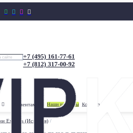




+7 (495) 161-77-61
+7 (812) 317-00-92
Клиентам
Наши шоурумы
Контакты
ни Exagres (Испания)
/