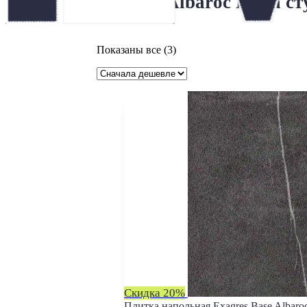
Exagres Albaroc Hulla с
Цены:
Показаны все (3)
по
возрастанию
Скидка 20%
Плитка напольная Exagres Base Albaro