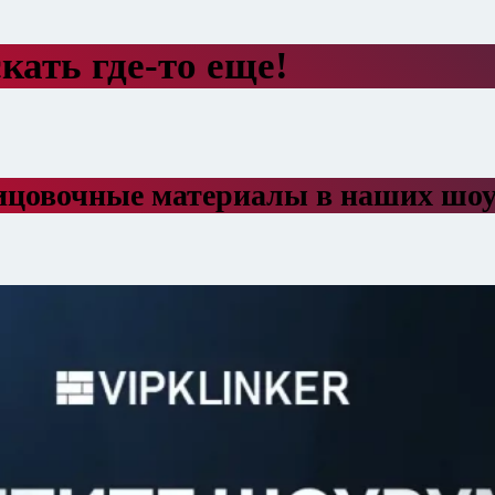
кать где-то еще!
ицовочные материалы в наших шо