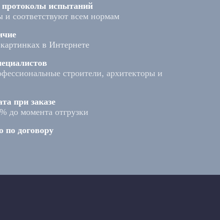
и протоколы испытаний
 и соответствуют всем нормам
ичие
а картинках в Интернете
ециалистов
фессиональные строители, архитекторы и
та при заказе
0% до момента отгрузки
 по договору