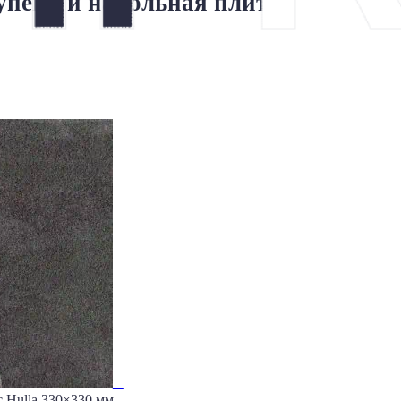
тупени и напольная плитка
c Hulla 330×330 мм.