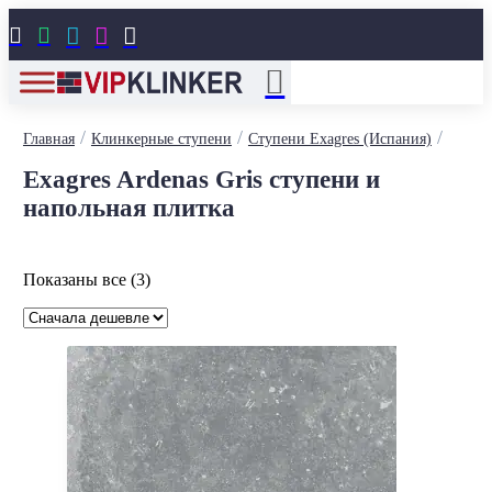





/
/
/
Главная
Клинкерные ступени
Ступени Exagres (Испания)
Exagres Ardenas Gris ступени и
напольная плитка
Цены:
Показаны все (3)
по
возрастанию