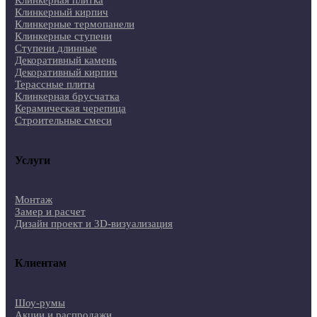
Клинкерный кирпич
Клинкерные термопанели
Клинкерные ступени
Ступени длинные
Декоративный камень
Декоративный кирпич
Терассные плиты
Клинкерная брусчатка
Керамическая черепица
Строительные смеси
Услуги
Монтаж
Замер и расчет
Дизайн проект и 3D-визуализация
Клиентам
Шоу-румы
Акции и распродажи